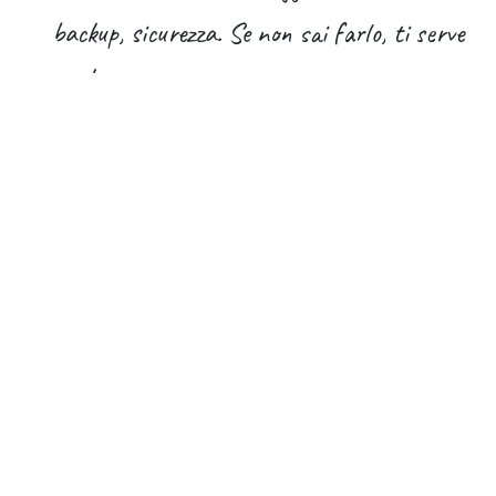
backup, sicurezza. Se non sai farlo, ti serve
qualcuno.
Moduli specifici che su Enterprise sono
inclusi
e che potresti dover sviluppare o
integrare manualmente.
Quindi la domanda vera non è
"quanto costa
Enterprise"
.
La domanda vera è:
a partire da quanti utenti,
e con quale complessità, conviene pagare la
licenza invece di gestire l'infrastruttura?