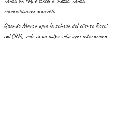
Senza un foglio Excel di mezzo. Senza
riconciliazioni manuali.
Quando Marco apre la scheda del cliente Rossi
nel CRM, vede in un colpo solo: ogni interazione
commerciale avuta, ogni preventivo inviato, ogni
ordine ricevuto, ogni fattura emessa, ogni ora
che i suoi tecnici hanno passato sui suoi
cantieri, ogni nota spesa associata, ogni email
scambiata.
Una sola scheda. Una sola verità.
Una sola fonte di dati.
E quando il consulente del lavoro a fine mese